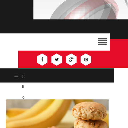
≡
C
li
c
k
H