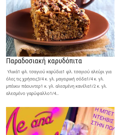
Παραδοσιακή καρυδόπιτα
Υλικά1 φλ. τσαγιού καρύδια1 φλ. τσαγιού αλεύρι για
όλες τις χρήσεις3/4 κ. γλ. μαγειρική σόδα1/4 κ. γλ.
μπέικιν πάουντερ1 κ. γλ. αλεσμένη κανέλα1/2 κ. γλ.
αλεσμένο γαρύφαλλο1/4...