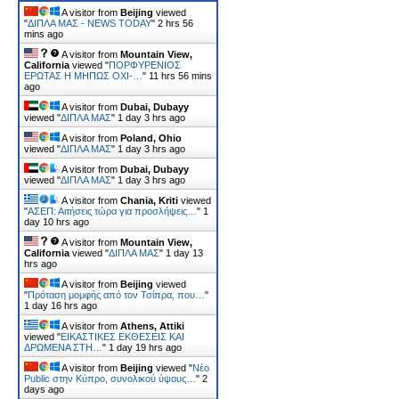
A visitor from
Beijing
viewed
"
ΔΙΠΛΑ ΜΑΣ - NEWS TODAY
"
2 hrs 56
mins ago
A visitor from
Mountain View,
California
viewed "
ΠΟΡΦΥΡΕΝΙΟΣ
ΕΡΩΤΑΣ Η ΜΗΠΩΣ ΟΧΙ-…
"
11 hrs 56 mins
ago
A visitor from
Dubai, Dubayy
viewed "
ΔΙΠΛΑ ΜΑΣ
"
1 day 3 hrs ago
A visitor from
Poland, Ohio
viewed "
ΔΙΠΛΑ ΜΑΣ
"
1 day 3 hrs ago
A visitor from
Dubai, Dubayy
viewed "
ΔΙΠΛΑ ΜΑΣ
"
1 day 3 hrs ago
A visitor from
Chania, Kriti
viewed
"
ΑΣΕΠ: Αιτήσεις τώρα για προσλήψεις…
"
1
day 10 hrs ago
A visitor from
Mountain View,
California
viewed "
ΔΙΠΛΑ ΜΑΣ
"
1 day 13
hrs ago
A visitor from
Beijing
viewed
"
Πρόταση μομφής από τον Τσίπρα, που…
"
1 day 16 hrs ago
A visitor from
Athens, Attiki
viewed "
ΕΙΚΑΣΤΙΚΕΣ ΕΚΘΕΣΕΙΣ ΚΑΙ
ΔΡΩΜΕΝΑ ΣΤΗ…
"
1 day 19 hrs ago
A visitor from
Beijing
viewed "
Νέο
Public στην Κύπρο, συνολικού ύψους…
"
2
days ago