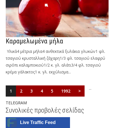
Καραμελωμένα μήλα
Υλικά4 μέτρια μήλα4 ανθεκτικά ξυλάκια γλυκών1 φλ.
τσαγιού κρυσταλλική ζάχαρη1/3 φλ. τσαγιού ελαφρύ
σιρόπι καλαμποκιού1/2 κ. γλ. αλάτι3/4 φλ. τσαγιού
κρέμα γάλακτος1 κ. γλ. εκχύλισμα...
...
1
2
3
4
5
1992
>
TELEGRAM
Συνολικές προβολές σελίδας
Live Traffic Feed