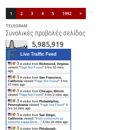
...
1
2
3
4
5
1992
>
TELEGRAM
Συνολικές προβολές σελίδας
5,985,919
Live Traffic Feed
A visitor from
Richmond, Virginia
viewed "
Page Not Found
"
3 hrs 33 mins
ago
A visitor from
San Francisco,
California
viewed "
Page Not Found
"
3 hrs
47 mins ago
A visitor from
Chicago, Illinois
viewed "
Page Not Found
"
4 hrs 2 mins ago
A visitor from
Philadelphia,
Pennsylvania
viewed "
Page Not Found
"
4
hrs 14 mins ago
A visitor from
San Diego,
California
viewed "
Ψητό κοτόπουλο με
κρούστα παρμεζάνας…
"
4 hrs 24 mins ago
A visitor from
Pittsburgh,