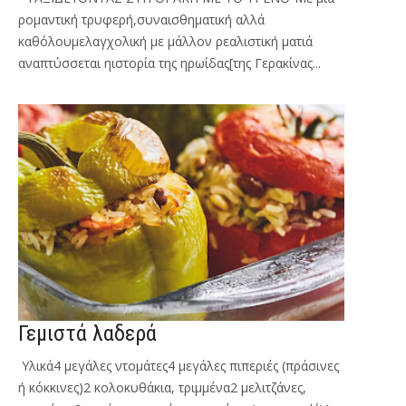
ρομαντική τρυφερή,συναισθηματική αλλά
καθόλουμελαγχολική με μάλλον ρεαλιστική ματιά
αναπτύσσεται ηιστορία της ηρωίδας[της Γερακίνας...
Γεμιστά λαδερά
Υλικά4 μεγάλες ντομάτες4 μεγάλες πιπεριές (πράσινες
ή κόκκινες)2 κολοκυθάκια, τριμμένα2 μελιτζάνες,