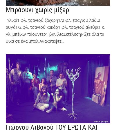
Mπράουνι χωρίς μίξερ
Υλικά1 φλ. τσαγιού ζάχαρη1/2 φλ. τσαγιού λάδι2
αυγά1/2 φλ. τσαγιού κακάο1 φλ. τσαγιού αλεύρι1 κ.
γλ. μπέικιν πάουντερ1 βανίλιαΕκτέλεσηΡίξτε όλα τα
υικά σε ένα μπολ.Ανακατέψτε...
Γιώργου Λιβανού ΤΟΥ ΕΡΩΤΑ ΚΑΙ