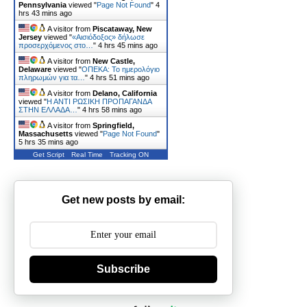
Pennsylvania
viewed "
Page Not Found
"
4
hrs 43 mins ago
A visitor from
Piscataway, New
Jersey
viewed "
«Αισιόδοξος» δήλωσε
προσερχόμενος στο…
"
4 hrs 45 mins ago
A visitor from
New Castle,
Delaware
viewed "
ΟΠΕΚΑ: Το ημερολόγιο
πληρωμών για τα…
"
4 hrs 52 mins ago
A visitor from
Delano, California
viewed "
Η ΑΝΤΙ ΡΩΣΙΚΗ ΠΡΟΠΑΓΑΝΔΑ
ΣΤΗΝ ΕΛΛΑΔΑ…
"
4 hrs 58 mins ago
A visitor from
Springfield,
Massachusetts
viewed "
Page Not Found
"
5 hrs 36 mins ago
Get Script
Real Time
Tracking ON
Get new posts by email:
Subscribe