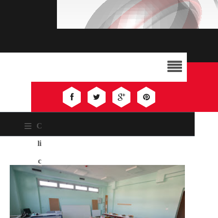
≡
C
li
c
k
H