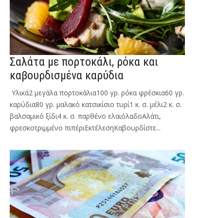
Σαλάτα με πορτοκάλι, ρόκα και
καβουρδισμένα καρύδια
Υλικά2 μεγάλα πορτοκάλια100 γρ. ρόκα φρέσκια60 γρ.
καρύδια80 γρ. μαλακό κατσικίσιο τυρί1 κ. σ. μέλι2 κ. σ.
βαλσαμικό ξίδι4 κ. σ. παρθένο ελαιόλαδοΑλάτι,
φρεσκοτριμμένο πιπέριΕκτέλεσηΚαβουρδίστε...