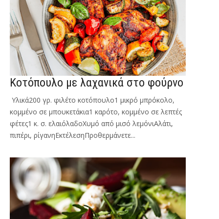
Κοτόπουλο με λαχανικά στο φούρνο
Υλικά200 γρ. φιλέτο κοτόπουλο1 μικρό μπρόκολο,
κομμένο σε μπουκετάκια1 καρότο, κομμένο σε λεπτές
φέτες1 κ. σ. ελαιόλαδοΧυμό από μισό λεμόνιΑλάτι,
πιπέρι, ρίγανηΕκτέλεσηΠροθερμάνετε...