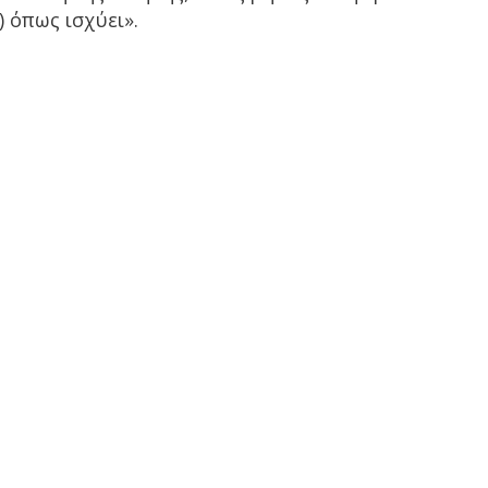
) όπως ισχύει».