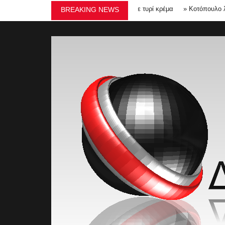
ΟΥ ΣΤΟ ΑΡΓΟΣΤΌΛΙ
»
Μπράουνις με τυρί κρέμα
»
Κοτόπουλο λεμονάτο
BREAKING NEWS