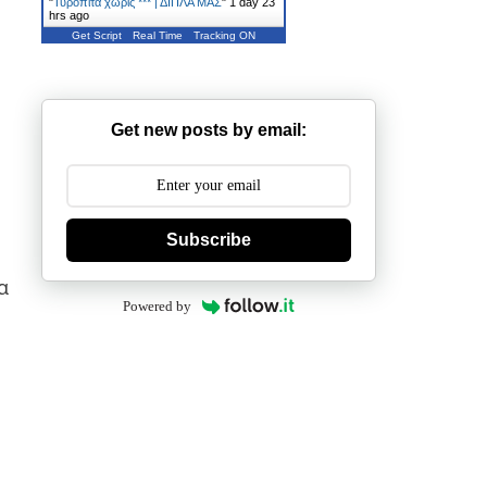
"
Τυρόπιτα χωρίς *** | ΔΙΠΛΑ ΜΑΣ
"
1 day 23
hrs ago
Get Script
Real Time
Tracking ON
Get new posts by email:
Subscribe
α
Powered by