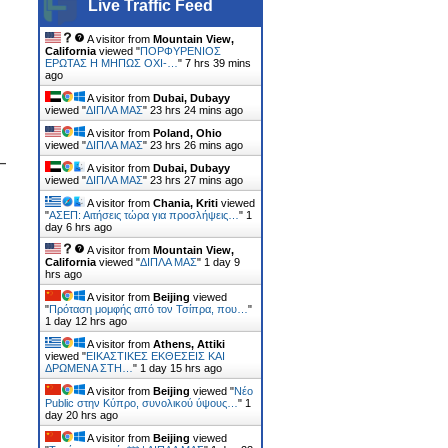
Live Traffic Feed
A visitor from
Mountain View,
California
viewed "
ΠΟΡΦΥΡΕΝΙΟΣ
ΕΡΩΤΑΣ Η ΜΗΠΩΣ ΟΧΙ-…
"
7 hrs 39 mins
ago
A visitor from
Dubai, Dubayy
viewed "
ΔΙΠΛΑ ΜΑΣ
"
23 hrs 24 mins ago
A visitor from
Poland, Ohio
viewed "
ΔΙΠΛΑ ΜΑΣ
"
23 hrs 26 mins ago
–
A visitor from
Dubai, Dubayy
viewed "
ΔΙΠΛΑ ΜΑΣ
"
23 hrs 27 mins ago
A visitor from
Chania, Kriti
viewed
"
ΑΣΕΠ: Αιτήσεις τώρα για προσλήψεις…
"
1
day 6 hrs ago
A visitor from
Mountain View,
California
viewed "
ΔΙΠΛΑ ΜΑΣ
"
1 day 9
hrs ago
A visitor from
Beijing
viewed
"
Πρόταση μομφής από τον Τσίπρα, που…
"
1 day 12 hrs ago
A visitor from
Athens, Attiki
viewed "
ΕΙΚΑΣΤΙΚΕΣ ΕΚΘΕΣΕΙΣ ΚΑΙ
ΔΡΩΜΕΝΑ ΣΤΗ…
"
1 day 15 hrs ago
A visitor from
Beijing
viewed "
Νέο
Public στην Κύπρο, συνολικού ύψους…
"
1
day 20 hrs ago
A visitor from
Beijing
viewed