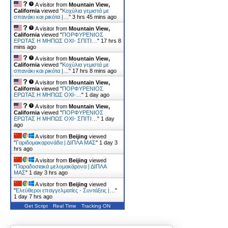
A visitor from
Mountain View,
California
viewed "
Κοχύλια γεμιστά με
σπανάκι και ρικότα |…
"
3 hrs 45 mins ago
A visitor from
Mountain View,
California
viewed "
ΠΟΡΦΥΡΕΝΙΟΣ
ΕΡΩΤΑΣ Η ΜΗΠΩΣ ΟΧΙ- ΣΠΙΤΙ…
"
17 hrs 8
mins ago
A visitor from
Mountain View,
California
viewed "
Κοχύλια γεμιστά με
σπανάκι και ρικότα |…
"
17 hrs 8 mins ago
A visitor from
Mountain View,
California
viewed "
ΠΟΡΦΥΡΕΝΙΟΣ
ΕΡΩΤΑΣ Η ΜΗΠΩΣ ΟΧΙ-…
"
1 day ago
A visitor from
Mountain View,
California
viewed "
ΠΟΡΦΥΡΕΝΙΟΣ
ΕΡΩΤΑΣ Η ΜΗΠΩΣ ΟΧΙ- ΣΠΙΤΙ…
"
1 day
ago
A visitor from
Beijing
viewed
"
Γαριδομακαρονάδα | ΔΙΠΛΑ ΜΑΣ
"
1 day 3
hrs ago
A visitor from
Beijing
viewed
"
Παραδοσιακά μελομακάρονα | ΔΙΠΛΑ
ΜΑΣ
"
1 day 3 hrs ago
A visitor from
Beijing
viewed
"
Ελεύθεροι επαγγελματίες - Συντάξεις |…
"
1 day 7 hrs ago
Get Script
Real Time
Tracking ON