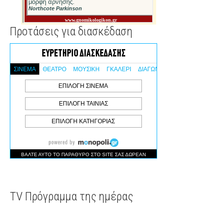
ΑΙΤΉΣΕΙΣ ΣΤΗΝ ΠΡΟΚΉΡΥΞΗ 3Κ/2018
06/02/2018 - 0 Comments
Οι απαραιτητες προυποθεσεις για την
συμμετοχη στην προκηρυξη 3Κ/2018 του
ΑΣΕΠ για 8.166 νέες…
ΕΠΙΣΤΡΈΦΕΙ ΑΝΑΝΕΩΜΈΝΟ ΤΟ WINAMP
02/11/2018 - 0 Comments
Οι άνω των 30 σίγουρα θυμούνται το
Winamp, μιας και προφανώς ήταν η
εναλλακτική τους έναντι…
6 ΘΈΣΕΙΣ ΕΡΓΑΣΊΑΣ ΣΤΟ ΔΉΜΟ ΞΆΝΘΗΣ
17/01/2018 - 0 Comments
Ανακοίνωση για την πρόσληψη, με
σύμβαση εργασίας ιδιωτικού δικαίου
ορισμένου χρόνου, συνολικά…
by click4money
Είπαν...