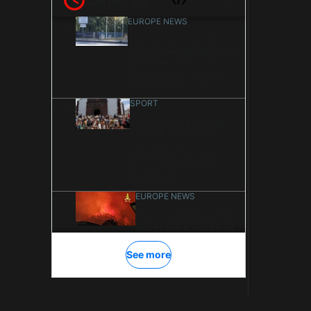
ΦΌΡΜΑ ΕΠΙΚΟΙΝΩΝΊΑΣ
Όνομα
Ηλεκτρονικό ταχυδρομείο
*
Μήνυμα
*