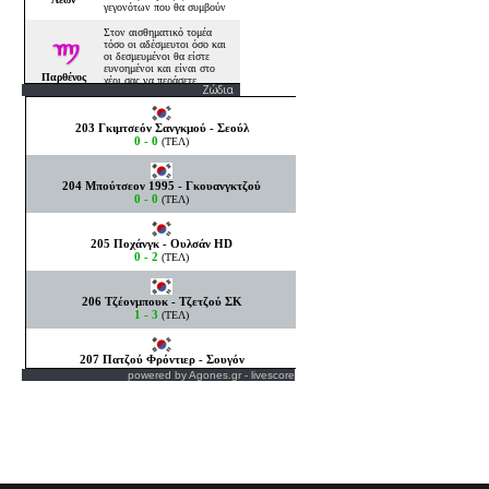
TV Πρόγραμμα της ημέρας
Προγραμμα Τηλεορασης
Αστρολογία