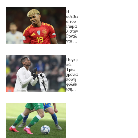
Η
ασέβει
α του
Γιαμά
λ στον
Ρονάλ
ντο ...
Πογκμ
πά:
Τρία
χρόνια
ποινή
φυλάκ
ιση...