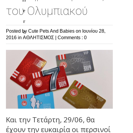
του Ολυμπιακού
e
r
Posted by Cute Pets And Babies
on Ιουνίου 28,
e
2016 in
ΑΘΛΗΤΙΣΜΟΣ
|
Comments : 0
Και την Τετάρτη, 29/06, θα
έχουν την ευκαιρία οι περσινοί