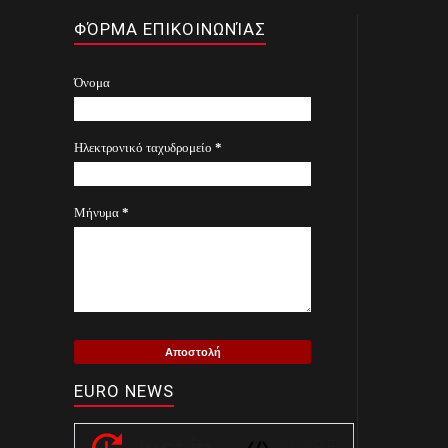
Ζώδια
powered by
Agones.gr
-
livescore