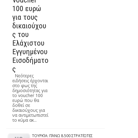
ΟΧΙ- ΣΠΙΤΙ
ΤΟΥ
ΗΘΟΠΟΙΟΥ
Η θεατρική
Ομάδα
&quot;Μύθος&qu
ot; παρουσιάζει
το θεατρικό έργο
του Ηλία
Μπούσιου
&quot;Πορφυρένι
ος Έρωτας η
μήπως όχι ;&q...