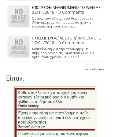
να αντιμετωπιστεί
το κύμα ακ...
ΤΟΥΡΚΊΑ: ΠΆΝΩ 8.500 ΣΤΡΑΤΙΏΤΕΣ
ΣΥΜΜΕΤΕΊΧΑΝ ΣΤΟ ΑΠΟΤΥΧΗΜΈΝΟ
ΠΡΑΞΙΚΌΠΗΜΑ
27/07/2016 - 0 Comments
Σε 8.651 ανέρχονται οι στρατιώτες που
πήραν μέρος στο αποτυχημένο πραξικοπήμα, αριθμός
που…
ΠΡΟΣΛΉΨΕΙΣ ΣΤΗΝ ΣΧΟΛΉ ΤΗΣ
ΠΥΡΟΣΒΕΣΤΙΚΉΣ ΣΤΗΝ ΠΤΟΛΕΜΑΊΔΑ
25/01/2018 - 0 Comments
Ανακοίνωση για την πρόσληψη, με
σύμβαση εργασίας ιδιωτικού δικαίου
ορισμένου χρόνου, συνολικά…
ΣΤ. ΚΟΝΤΟΝΉΣ: «ΚΆΛΠΙΚΟ» ΤΟ
ΠΡΩΤΆΘΛΗΜΑ!
19/08/2016 - 0 Comments
Για πρωτάθλημα που δεν παίζεται επί
ίσοις όροις κάνει λόγο με γραπτή του
δήλωση ο Σταύρος…
ΑΣΕΠ: ΟΛΈΣ ΟΙ ΠΡΟΫΠΟΘΈΣΕΙΣ ΓΙΑ ΤΙΣ