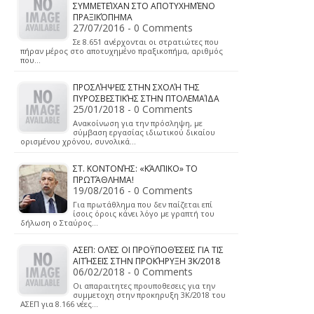
Voucher
100 ευρώ
για τους
δικαιούχου
ς του
Ελάχιστου
Εγγυημένου
Εισοδήματο
ς
Νεότερες
ειδήσεις έρχονται
στο φως της
δημοσιότητας για
το voucher 100
ευρώ που θα
δοθεί σε
δικαιούχους για