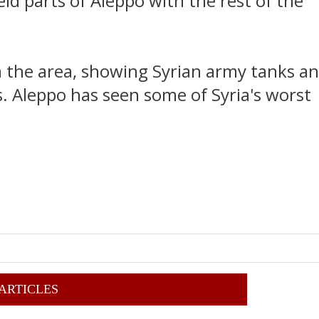
eld parts of Aleppo with the rest of the
m the area, showing Syrian army tanks a
s. Aleppo has seen some of Syria's worst
 ARTICLES