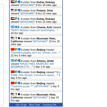
A visitor from
Dubai, Dubayy
viewed "
ΔΙΠΛΑ ΜΑΣ
"
9 hrs 19 mins ago
A visitor from
Poland, Ohio
viewed "
ΔΙΠΛΑ ΜΑΣ
"
9 hrs 21 mins ago
A visitor from
Dubai, Dubayy
viewed "
ΔΙΠΛΑ ΜΑΣ
"
9 hrs 22 mins ago
A visitor from
Chania, Kriti
viewed
"
ΑΣΕΠ: Αιτήσεις τώρα για προσλήψεις…
"
16 hrs ago
A visitor from
Mountain View,
California
viewed "
ΔΙΠΛΑ ΜΑΣ
"
19 hrs 25
mins ago
A visitor from
Beijing
viewed
"
Πρόταση μομφής από τον Τσίπρα, που…
"
22 hrs 5 mins ago
A visitor from
Athens, Attiki
viewed "
ΕΙΚΑΣΤΙΚΕΣ ΕΚΘΕΣΕΙΣ ΚΑΙ
ΔΡΩΜΕΝΑ ΣΤΗ…
"
1 day 1 hr ago
A visitor from
Beijing
viewed "
Νέο
Public στην Κύπρο, συνολικού ύψους…
"
1
day 6 hrs ago
A visitor from
Beijing
viewed
"
Τυρόπιτα χωρίς *** | ΔΙΠΛΑ ΜΑΣ
"
1 day 9
hrs ago
A visitor from
Mountain View,
California
viewed "
ΔΙΠΛΑ ΜΑΣ
"
1 day 20
hrs ago
Get Script
Real Time
Tracking ON