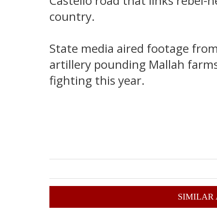
Castello road that links rebel-h
country.
State media aired footage fro
artillery pounding Mallah farm
fighting this year.
SIMILAR