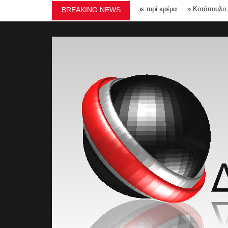
ΤΟΥ ΣΤΟ ΑΡΓΟΣΤΌΛΙ
»
Μπράουνις με τυρί κρέμα
»
Κοτόπουλο λεμονάτο
BREAKING NEWS