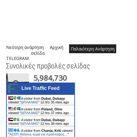
Νεότερη ανάρτηση
Αρχική
Παλαιότερη Ανάρτηση
σελίδα
TELEGRAM
Συνολικές προβολές σελίδας
5,984,730
Live Traffic Feed
A visitor from
Dubai, Dubayy
viewed "
ΔΙΠΛΑ ΜΑΣ
"
12 hrs 35 mins ago
A visitor from
Poland, Ohio
viewed "
ΔΙΠΛΑ ΜΑΣ
"
12 hrs 37 mins ago
A visitor from
Dubai, Dubayy
viewed "
ΔΙΠΛΑ ΜΑΣ
"
12 hrs 38 mins ago
A visitor from
Chania, Kriti
viewed
"
ΑΣΕΠ: Αιτήσεις τώρα για προσλήψεις…
"