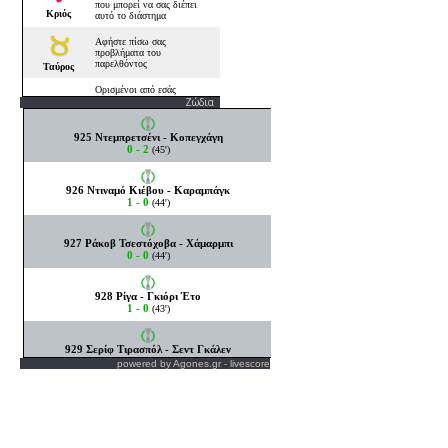
Ζώδια
powered by
Agones.gr
-
livescore