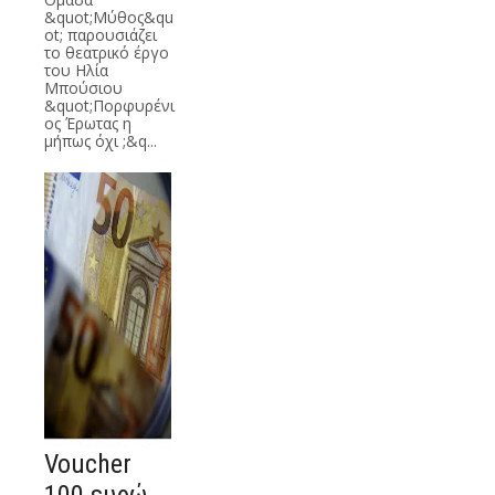
&quot;Μύθος&qu
ot; παρουσιάζει
το θεατρικό έργο
του Ηλία
Μπούσιου
&quot;Πορφυρένι
ος Έρωτας η
μήπως όχι ;&q...
Voucher