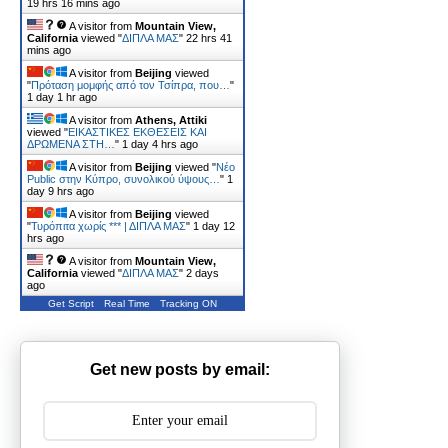
19 hrs 16 mins ago
A visitor from
Mountain View,
California
viewed "
ΔΙΠΛΑ ΜΑΣ
"
22 hrs 41
mins ago
A visitor from
Beijing
viewed
"
Πρόταση μομφής από τον Τσίπρα, που…
"
1 day 1 hr ago
A visitor from
Athens, Attiki
viewed "
ΕΙΚΑΣΤΙΚΕΣ ΕΚΘΕΣΕΙΣ ΚΑΙ
ΔΡΩΜΕΝΑ ΣΤΗ…
"
1 day 4 hrs ago
A visitor from
Beijing
viewed "
Νέο
Public στην Κύπρο, συνολικού ύψους…
"
1
day 9 hrs ago
A visitor from
Beijing
viewed
"
Τυρόπιτα χωρίς *** | ΔΙΠΛΑ ΜΑΣ
"
1 day 12
hrs ago
A visitor from
Mountain View,
California
viewed "
ΔΙΠΛΑ ΜΑΣ
"
2 days
ago
Get Script
Real Time
Tracking ON
Get new posts by email: