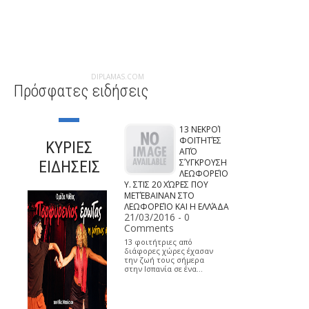
DIPLAMAS.COM
Πρόσφατες ειδήσεις
13 ΝΕΚΡΟΊ
ΦΟΙΤΗΤΈΣ
ΚΥΡΙΕΣ
ΑΠΌ
ΣΎΓΚΡΟΥΣΗ
ΕΙΔΗΣΕΙΣ
ΛΕΩΦΟΡΕΊΟ
Υ. ΣΤΙΣ 20 ΧΏΡΕΣ ΠΟΥ
ΜΕΤΈΒΑΙΝΑΝ ΣΤΟ
ΛΕΩΦΟΡΕΊΟ ΚΑΙ Η ΕΛΛΆΔΑ
21/03/2016 - 0
Comments
13 φοιτήτριες από
διάφορες χώρες έχασαν
την ζωή τους σήμερα
στην Ισπανία σε ένα…