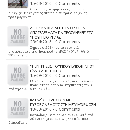
15/03/2016 - 0 Comments
Ο στρατός με γρήγορους ρυθμούς
συνεχίζει τις εργασίες στα τρία κέντρα φιλοξενίας
προσφύγων που…
ΑΣΕΠ 5Κ/2017: ΔΕΊΤΕ ΤΑ ΟΡΙΣΤΙΚΆ
ΑΠΟΤΕΛΈΣΜΑΤΑ ΓΙΑ ΠΡΟΣΛΉΨΕΙΣ ΣΤΟ
ΥΠΟΥΡΓΕΊΟ ΥΓΕΊΑΣ
25/04/2018 - 0 Comments
Σήμερα εκδόθηκαν τα οριστικά
αποτελέσματα της Προκήρυξης 5Κ/2017 (ΦΕΚ 16/9-5-
2017 Τεύχος…
ΥΠΕΡΠΤΉΣΕΙΣ ΤΟΥΡΙΚΟΎ ΕΛΙΚΟΠΤΈΡΟΥ
ΠΆΝΩ ΑΠΌ ΤΗΝ ΚΩ
15/09/2016 - 0 Comments
Ελικόπτερο της τουρκικής ακτοφυλακής
πραγματοποίησε δύο υπερπτήσεις πάνω
από την Κω. Το τουρκικό…
ΚΑΤΑΔΊΩΞΗ ΛΗΣΤΏΝ ΜΕ
ΠΥΡΟΒΟΛΙΣΜΟΎΣ ΣΤΗ ΜΕΤΑΜΌΡΦΩΣΗ
18/03/2016 - 0 Comments
Καταδίωξη με πυροβολισμούς, μετά από
δύο διαδοχικές ένοπλες ληστείες που
διέπραξαν…