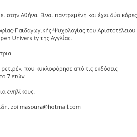
ι στην Αθήνα. Είναι παντρεμένη και έχει δύο κόρες
φίας-Παιδα­γωγικής-Ψυχολογίας του Αριστοτέλειου
en University της Αγγλίας.
τρια.
 ρετιρέ», που κυκλοφόρησε από τις εκδό­σεις
πό 7 ετών.
ια ενηλίκους.
ίδη, zoi.masoura@hotmail.com