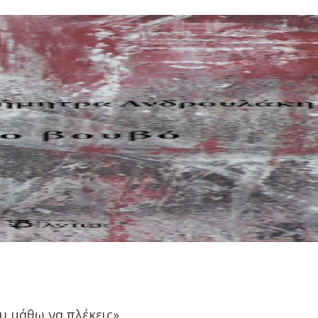
ου μάθω να πλέκεις».