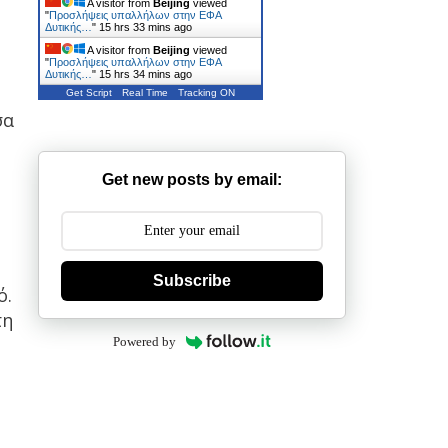
A visitor from
Beijing
viewed
"
Προσλήψεις υπαλλήλων στην ΕΦΑ
Δυτικής…
"
15 hrs 33 mins ago
A visitor from
Beijing
viewed
"
Προσλήψεις υπαλλήλων στην ΕΦΑ
Δυτικής…
"
15 hrs 34 mins ago
Get Script
Real Time
Tracking ON
σα
Get new posts by email:
Subscribe
ό.
τη
Powered by