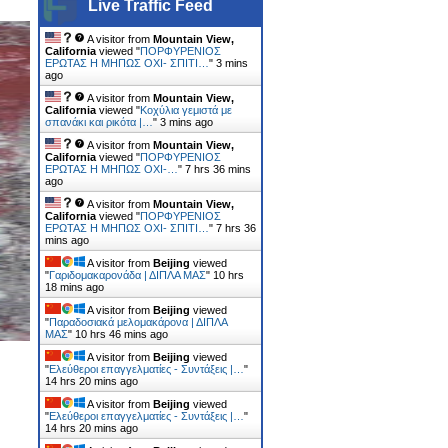
Live Traffic Feed
A visitor from
Mountain View,
California
viewed "
ΠΟΡΦΥΡΕΝΙΟΣ
ΕΡΩΤΑΣ Η ΜΗΠΩΣ ΟΧΙ- ΣΠΙΤΙ…
"
3 mins
ago
A visitor from
Mountain View,
California
viewed "
Κοχύλια γεμιστά με
σπανάκι και ρικότα |…
"
3 mins ago
A visitor from
Mountain View,
California
viewed "
ΠΟΡΦΥΡΕΝΙΟΣ
ΕΡΩΤΑΣ Η ΜΗΠΩΣ ΟΧΙ-…
"
7 hrs 36 mins
ago
A visitor from
Mountain View,
California
viewed "
ΠΟΡΦΥΡΕΝΙΟΣ
ΕΡΩΤΑΣ Η ΜΗΠΩΣ ΟΧΙ- ΣΠΙΤΙ…
"
7 hrs 36
mins ago
A visitor from
Beijing
viewed
"
Γαριδομακαρονάδα | ΔΙΠΛΑ ΜΑΣ
"
10 hrs
18 mins ago
A visitor from
Beijing
viewed
"
Παραδοσιακά μελομακάρονα | ΔΙΠΛΑ
ΜΑΣ
"
10 hrs 46 mins ago
A visitor from
Beijing
viewed
"
Ελεύθεροι επαγγελματίες - Συντάξεις |…
"
14 hrs 20 mins ago
A visitor from
Beijing
viewed
"
Ελεύθεροι επαγγελματίες - Συντάξεις |…
"
14 hrs 20 mins ago