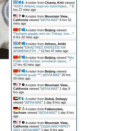
A visitor from
Chania, Kriti
viewed
"
ΑΣΕΠ: Αιτήσεις τώρα για προσλήψεις…
"
3
hrs 27 mins ago
A visitor from
Mountain View,
California
viewed "
ΔΙΠΛΑ ΜΑΣ
"
6 hrs 52
mins ago
A visitor from
Beijing
viewed
"
Πρόταση μομφής από τον Τσίπρα, που…
"
9 hrs 32 mins ago
A visitor from
Athens, Attiki
viewed "
ΕΙΚΑΣΤΙΚΕΣ ΕΚΘΕΣΕΙΣ ΚΑΙ
ΔΡΩΜΕΝΑ ΣΤΗ…
"
12 hrs 47 mins ago
A visitor from
Beijing
viewed "
Νέο
Public στην Κύπρο, συνολικού ύψους…
"
17 hrs 42 mins ago
A visitor from
Beijing
viewed
"
Τυρόπιτα χωρίς *** | ΔΙΠΛΑ ΜΑΣ
"
20 hrs
43 mins ago
A visitor from
Mountain View,
California
viewed "
ΔΙΠΛΑ ΜΑΣ
"
1 day 8
hrs ago
A visitor from
Dubai, Dubayy
viewed "
ΔΙΠΛΑ ΜΑΣ
"
1 day 8 hrs ago
A visitor from
Falkenstein,
Sachsen
viewed "
ΔΙΠΛΑ ΜΑΣ
"
1 day 8 hrs
ago
A visitor from
Mountain View,
California
viewed "
ΖΩΔΙΑ ΙΑΝΟΥΑΡΙΟΥ
2021 | ΔΙΠΛΑ ΜΑΣ
"
1 day 9 hrs ago