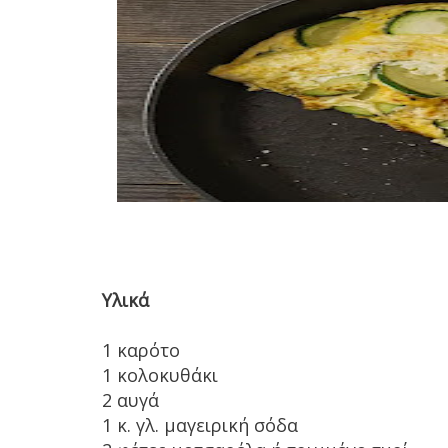
Υλικά
1 καρότο
1 κολοκυθάκι
2 αυγά
1 κ. γλ. μαγειρική σόδα