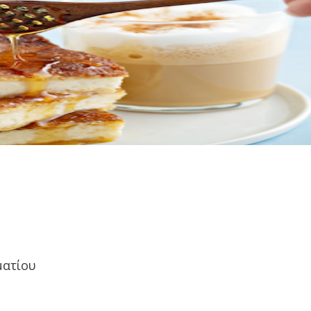
ματίου