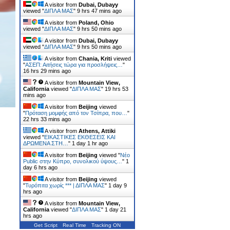
A visitor from
Dubai, Dubayy
viewed "
ΔΙΠΛΑ ΜΑΣ
"
9 hrs 47 mins ago
A visitor from
Poland, Ohio
viewed "
ΔΙΠΛΑ ΜΑΣ
"
9 hrs 50 mins ago
A visitor from
Dubai, Dubayy
viewed "
ΔΙΠΛΑ ΜΑΣ
"
9 hrs 50 mins ago
A visitor from
Chania, Kriti
viewed
"
ΑΣΕΠ: Αιτήσεις τώρα για προσλήψεις…
"
16 hrs 29 mins ago
A visitor from
Mountain View,
California
viewed "
ΔΙΠΛΑ ΜΑΣ
"
19 hrs 53
mins ago
A visitor from
Beijing
viewed
"
Πρόταση μομφής από τον Τσίπρα, που…
"
22 hrs 33 mins ago
A visitor from
Athens, Attiki
viewed "
ΕΙΚΑΣΤΙΚΕΣ ΕΚΘΕΣΕΙΣ ΚΑΙ
ΔΡΩΜΕΝΑ ΣΤΗ…
"
1 day 1 hr ago
A visitor from
Beijing
viewed "
Νέο
Public στην Κύπρο, συνολικού ύψους…
"
1
day 6 hrs ago
A visitor from
Beijing
viewed
"
Τυρόπιτα χωρίς *** | ΔΙΠΛΑ ΜΑΣ
"
1 day 9
hrs ago
A visitor from
Mountain View,
California
viewed "
ΔΙΠΛΑ ΜΑΣ
"
1 day 21
hrs ago
Get Script
Real Time
Tracking ON