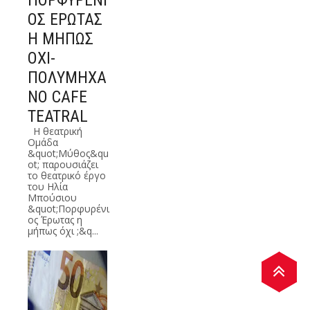
ΠΟΡΦΥΡΕΝΙ
ΟΣ ΕΡΩΤΑΣ
Η ΜΗΠΩΣ
ΟΧΙ-
ΠΟΛΥΜΗΧΑ
ΝΟ CAFE
TEATRAL
Η θεατρική
Ομάδα
&quot;Μύθος&qu
ot; παρουσιάζει
το θεατρικό έργο
του Ηλία
Μπούσιου
&quot;Πορφυρένι
ος Έρωτας η
μήπως όχι ;&q...