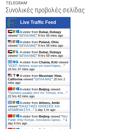
TELEGRAM
Συνολικές προβολές σελίδας
Live Traffic Feed
A visitor from
Dubai, Dubayy
viewed "
ΔΙΠΛΑ ΜΑΣ
"
9 hrs 56 mins ago
A visitor from
Poland, Ohio
viewed "
ΔΙΠΛΑ ΜΑΣ
"
9 hrs 58 mins ago
A visitor from
Dubai, Dubayy
viewed "
ΔΙΠΛΑ ΜΑΣ
"
9 hrs 59 mins ago
A visitor from
Chania, Kriti
viewed
"
ΑΣΕΠ: Αιτήσεις τώρα για προσλήψεις…
"
16 hrs 37 mins ago
A visitor from
Mountain View,
California
viewed "
ΔΙΠΛΑ ΜΑΣ
"
20 hrs 2
mins ago
A visitor from
Beijing
viewed
"
Πρόταση μομφής από τον Τσίπρα, που…
"
22 hrs 42 mins ago
A visitor from
Athens, Attiki
viewed "
ΕΙΚΑΣΤΙΚΕΣ ΕΚΘΕΣΕΙΣ ΚΑΙ
ΔΡΩΜΕΝΑ ΣΤΗ…
"
1 day 1 hr ago
A visitor from
Beijing
viewed "
Νέο
Public στην Κύπρο, συνολικού ύψους…
"
1
day 6 hrs ago