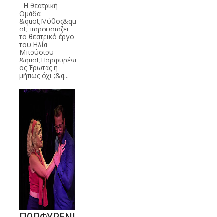
Η θεατρική
Ομάδα
&quot;Μύθος&qu
ot; παρουσιάζει
το θεατρικό έργο
του Ηλία
Μπούσιου
&quot;Πορφυρένι
ος Έρωτας η
μήπως όχι ;&q...