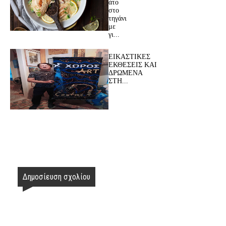
άτο
στο
τηγάνι
με
γι...
ΕΙΚΑΣΤΙΚΕΣ
ΕΚΘΕΣΕΙΣ ΚΑΙ
ΔΡΩΜΕΝΑ
ΣΤΗ...
Δημοσίευση σχολίου