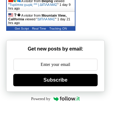
A visitor from
Beijing
viewed
"
Τυρόπιτα χωρίς *** | ΔΙΠΛΑ ΜΑΣ
"
1 day 9
hrs ago
A visitor from
Mountain View,
California
viewed "
ΔΙΠΛΑ ΜΑΣ
"
1 day 21
hrs ago
Get Script
Real Time
Tracking ON
Get new posts by email:
Subscribe
Powered by